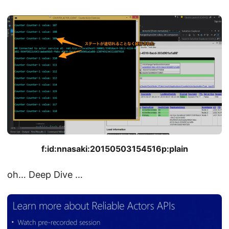
f:id:nnasaki:20150503154516p:plain
oh… Deep Dive …