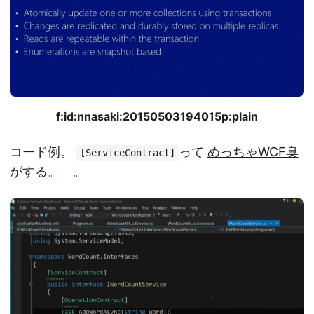
f:id:nnasaki:20150503194015p:plain
コード例。
って
めっちゃWCF臭
[ServiceContract]
がする
。。。