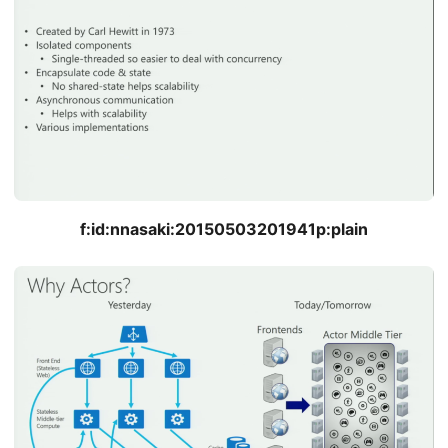
f:id:nnasaki:20150503201941p:plain