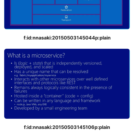
f:id:nnasaki:20150503145044p:plain
f:id:nnasaki:20150503145106p:plain