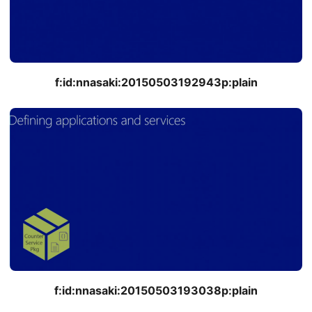
f:id:nnasaki:20150503192943p:plain
f:id:nnasaki:20150503193038p:plain