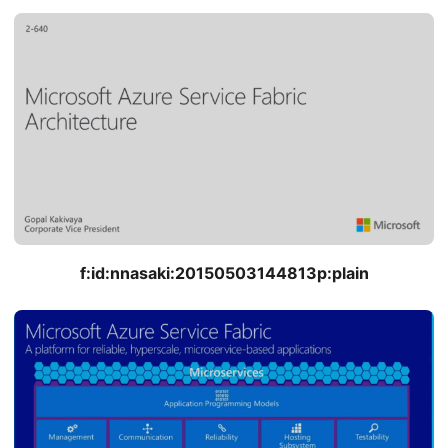
f:id:nnasaki:20150503144813p:plain