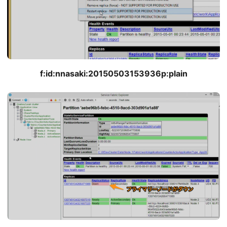
f:id:nnasaki:20150503153936p:plain