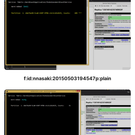
f:id:nnasaki:20150503194547p:plain