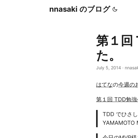
nnasaki のブログ
第１回 
た。
July 5, 2014
·
nnasak
はてな
の
今週の
第１回 TDD勉強会i
TDD でひさ
YAMAMOTO M
今日のMVP