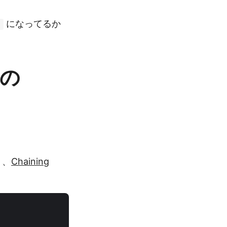
になってるか
;
 の
り、
Chaining