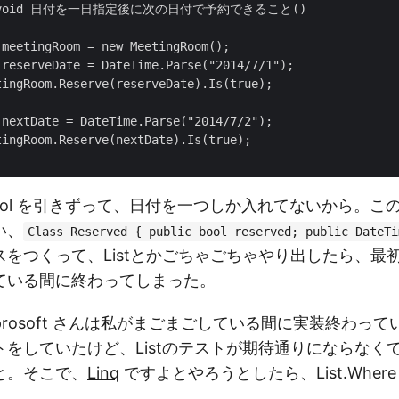
lic void 日付を一日指定後に次の日付で予約できること()

meetingRoom = new MeetingRoom();

reserveDate = DateTime.Parse("2014/7/1");

ingRoom.Reserve(reserveDate).Is(true);

nextDate = DateTime.Parse("2014/7/2");

ingRoom.Reserve(nextDate).Is(true);

ool を引きずって、日付を一つしか入れてないから。このあ
い、
Class Reserved { public bool reserved; public DateTi
をつくって、Listとかごちゃごちゃやり出したら、最
ている間に終わってしまった。
nprosoft さんは私がまごまごしている間に実装終わっ
をしていたけど、Listのテストが期待通りにならなくてF
と。そこで、
Linq
ですよとやろうとしたら、List.Wher