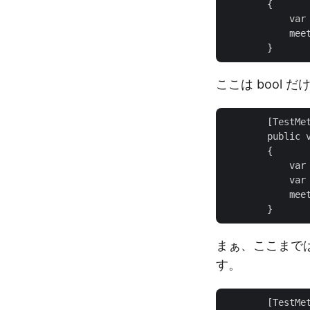
        {

            var 
            meet
ここは bool
        [TestMet
        publ
        {

            var 
            var 
            meet
まぁ、ここまでは
す。
        [TestMet