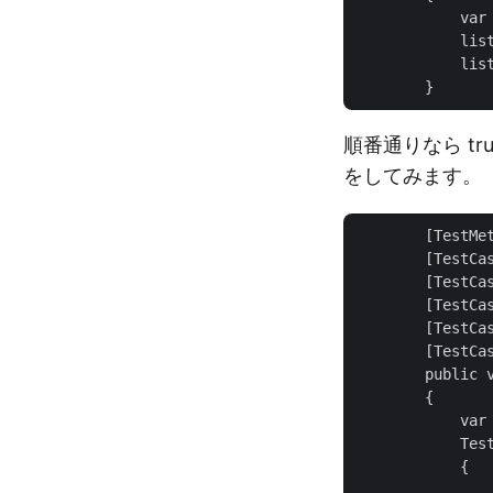
            var 
            list
            list
順番通りなら tr
をしてみます。
        [TestMet
        [TestCas
        [TestCas
        [TestCas
        [TestCas
        [TestCas
        publi
        {

            var 
            Test
            {

                