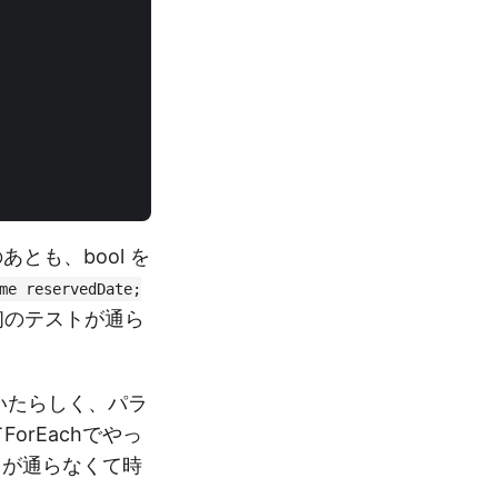
とも、bool を
me reservedDate;
初のテストが通ら
ていたらしく、パラ
orEachでやっ
e が通らなくて時