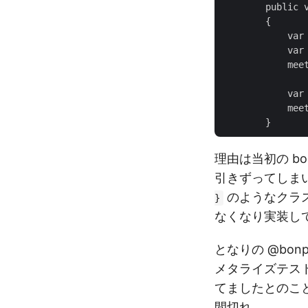
        pub
        {

            var 
            var 
            meet
            var 
            meet
理由は当初の b
引きずってしま
のようなクラス
}
なくなり実装し
となりの @bo
メタライズテスト
てましたとのこ
間切れ。