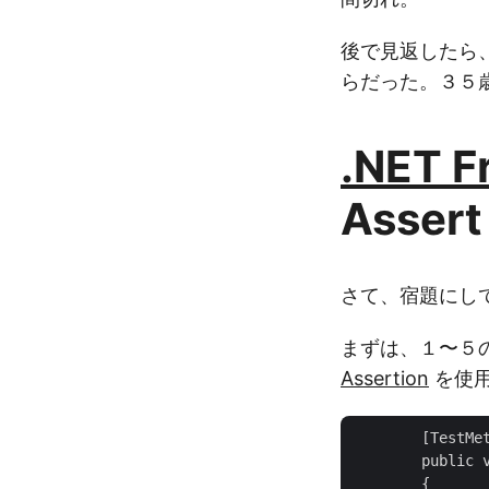
後で見返したら
らだった。３５
.NET 
Asser
さて、宿題にし
まずは、１〜５の
Assertion
を使
        [TestMet
        publ
        {
