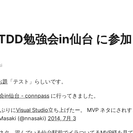
TDD勉強会in仙台 に参
i
お題
「テスト」らしいです。
n仙台 - connpass
に行ってきました。
しぶりに
Visual Studio
立ち上げたー。 MVP ネタにされ
asaki (@nnasaki)
2014, 7月 3
様ネタ。混んでいる仙台駅前でイラついてるMVP様を見