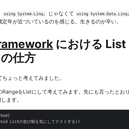
、
じゃなくて
using System.Linq;
using System.Data.Linq
歳定年が近づいているのを感じる。生きるのが辛い。
Framework
における List
t の仕方
てちょっと考えてみました。
RangeをListにして考えてみます。先にも言ったとお
用します。
hod]

ic void Listの並び順を気にしてテストする()
