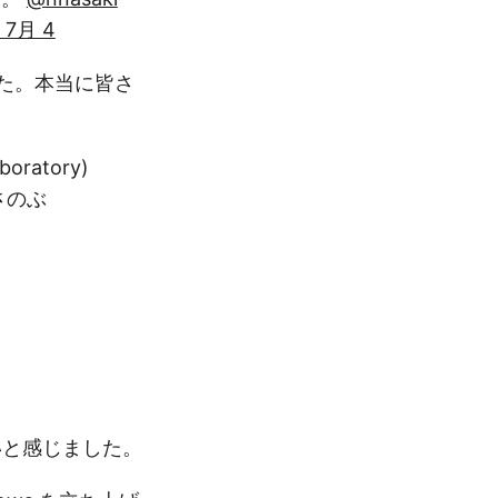
, 7月 4
た。本当に皆さ
ratory)
さのぶ
。
いと感じました。