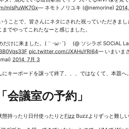
com/mIsPuWK7Gx
— ネモトノリユキ (@nemorine)
2014
ということで、皆さんにネタにされた祝っていただきまし
こまでやってこれたなーと感じました。
けに来ました。(｀･ω･´)ゞ (@ ソシラボ SOCiAL Labo
/vBB0Vqs33F
pic.twitter.com/JXAHuYRI64
— いまいま
imai)
2014, 7月 3
んにキーボードを譲って終了、、、ではなくて、本題へ
「会議室の予約」
状態持ったり日付使ったりと
Fizz
Buzzよりずっと難し