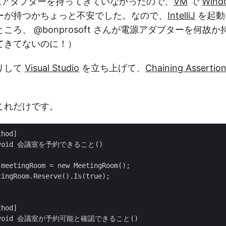
アダプターを持ってきていなかったので、
VM
で
Wind
ーが持つかちょっと不安でした。なので、
IntelliJ
を起動
ころ、 @bonprosoft さんが電源アダプターを何故
てきてないのに！）
りして
Visual Studio
を立ち上げて、
Chaining Assertio
これだけです。
hod]

ic void 会議室を予約できること()

meetingRoom = new MeetingRoom();

ingRoom.Reserve().Is(true);

hod]

ic void 会議室が予約可能と確認できること()
