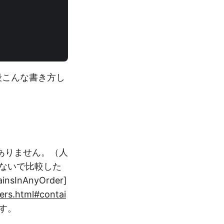
普段こんな書き方し
ありません。（人
ないで比較した
nsInAnyOrder]
ers.html#contai
す。