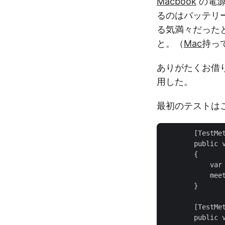
Macbook
の電源
るのはバッテリ
る気満々だったと
と。（
Mac
持っ
ありがたくお借
用した。
最初のテストは
        [TestMet
        publ
        {

            var 
            meet
        }

        [TestMet
        publ