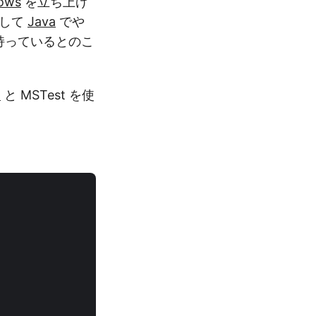
ows
を立ち上げ
して
Java
でや
か持っているとのこ
n
と MSTest を使